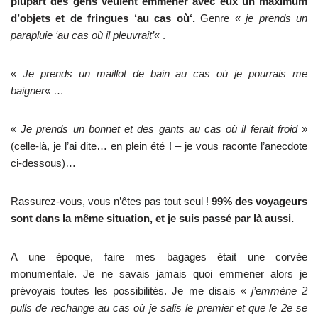
plupart des gens veulent emmener avec eux un maximum
d’objets et de fringues ‘
au cas où
‘.
Genre «
je prends un
parapluie ‘au cas où il pleuvrait’
« .
«
Je prends un maillot de bain au cas où je pourrais me
baigner
« …
«
Je prends un bonnet et des gants au cas où il ferait froid
»
(celle-là, je l’ai dite… en plein été ! – je vous raconte l’anecdote
ci-dessous)…
Rassurez-vous, vous n’êtes pas tout seul !
99% des voyageurs
sont dans la même situation, et je suis passé par là aussi.
A une époque, faire mes bagages était une corvée
monumentale. Je ne savais jamais quoi emmener alors je
prévoyais toutes les possibilités. Je me disais «
j’emmène 2
pulls de rechange au cas où je salis le premier et que le 2e se