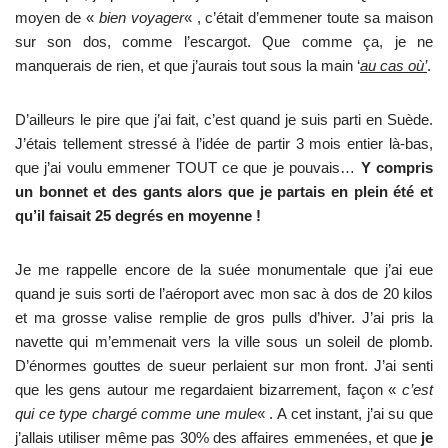
moyen de «
bien voyager
« , c’était d’emmener toute sa maison
sur son dos, comme l’escargot. Que comme ça, je ne
manquerais de rien, et que j’aurais tout sous la main ‘
au cas où’
.
D’ailleurs le pire que j’ai fait, c’est quand je suis parti en Suède.
J’étais tellement stressé à l’idée de partir 3 mois entier là-bas,
que j’ai voulu emmener TOUT ce que je pouvais…
Y compris
un bonnet et des gants alors que je partais en plein été et
qu’il faisait 25 degrés en moyenne !
Je me rappelle encore de la suée monumentale que j’ai eue
quand je suis sorti de l’aéroport avec mon sac à dos de 20 kilos
et ma grosse valise remplie de gros pulls d’hiver. J’ai pris la
navette qui m’emmenait vers la ville sous un soleil de plomb.
D’énormes gouttes de sueur perlaient sur mon front. J’ai senti
que les gens autour me regardaient bizarrement, façon «
c’est
qui ce type chargé comme une mule
« . A cet instant, j’ai su que
j’allais utiliser même pas 30% des affaires emmenées, et que
je