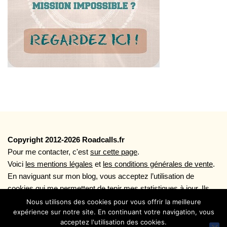
Copyright 2012-2026 Roadcalls.fr
Pour me contacter, c'est
sur cette page
.
Voici
les mentions légales
et
les conditions générales de vente
.
En naviguant sur mon blog, vous acceptez l’utilisation de
cookies qui me permettent de tenir mes statistiques à jour. Ils
vous permettent aussi une navigation plus rapide ainsi que
Nous utilisons des cookies pour vous offrir la meilleure
expérience sur notre site. En continuant votre navigation, vous
l'utilisation des boutons de partages sociaux. Plus d'infos sur
acceptez l'utilisation des cookies.
l'utilisation des cookies en lisant la page
Politique de