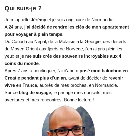
Qui suis-je ?
Je m'appelle
Jérémy
et je suis originaire de Normandie.
A 24 ans,
j'ai décidé de rendre les clés de mon appartement
pour voyager à plein temps
.
Du Canada au Népal, de la Malaisie à la Géorgie, des déserts
du Moyen-Orient aux fjords de Norvège, j'en ai pris plein les
yeux et
je me suis créé des souvenirs incroyables aux 4
coins du monde
.
Après 7 ans à bourlinguer, j'ai d'abord
posé mon baluchon en
Croatie pendant plus d'un an
, avant de décider de
revenir
vivre en France
, auprès de mes proches, en Normandie.
Sur ce
blog de voyage
, je partage mes conseils, mes
aventures et mes rencontres. Bonne lecture !