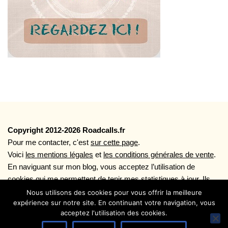
Copyright 2012-2026 Roadcalls.fr
Pour me contacter, c'est
sur cette page
.
Voici
les mentions légales
et
les conditions générales de vente
.
En naviguant sur mon blog, vous acceptez l’utilisation de
cookies qui me permettent de tenir mes statistiques à jour. Ils
vous permettent aussi une navigation plus rapide ainsi que
Nous utilisons des cookies pour vous offrir la meilleure
expérience sur notre site. En continuant votre navigation, vous
l'utilisation des boutons de partages sociaux. Plus d'infos sur
acceptez l'utilisation des cookies.
l'utilisation des cookies en lisant la page
Politique de
Confidentialité
.