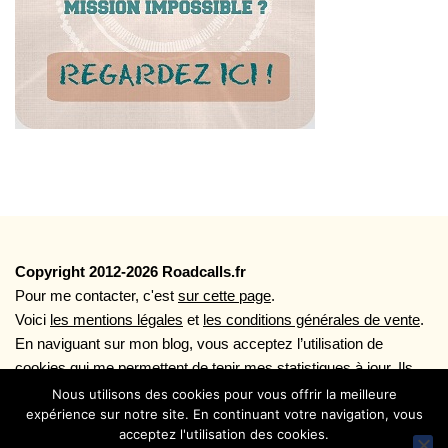
Copyright 2012-2026 Roadcalls.fr
Pour me contacter, c'est
sur cette page
.
Voici
les mentions légales
et
les conditions générales de vente
.
En naviguant sur mon blog, vous acceptez l’utilisation de
cookies qui me permettent de tenir mes statistiques à jour. Ils
vous permettent aussi une navigation plus rapide ainsi que
Nous utilisons des cookies pour vous offrir la meilleure
expérience sur notre site. En continuant votre navigation, vous
l'utilisation des boutons de partages sociaux. Plus d'infos sur
acceptez l'utilisation des cookies.
l'utilisation des cookies en lisant la page
Politique de