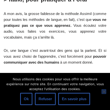
A mon avis, la grosse faiblesse de la méthode Assimil (comme
pour toutes les méthodes de langue, en fait), c’est que
vous ne
pratiquez pas ce que vous apprenez.
Vous écoutez votre
audio, vous faites vos exercices, vous apprenez votre
vocabulaire, mais ça s’arrête là.
Or, une langue c’est avant-tout des gens qui la parlent. Et si
vous avez choisi de l’apprendre, c’est forcément pour
pouvoir
communiquer avec des humains
à un moment donné.
C’est là que
Italki
intervient dans votre apprentissage comme
le
Nous utilisons des cookies pour vous offrir la meilleure
complément idéal à la méthode Assimil
.
expérience sur notre site. En continuant votre navigation, vous
acceptez l'utilisation des cookies.
Italki c’est
une plateforme qui met en relation des locuteurs
Ok
Refuser
En savoir plus
de toutes les langues du monde avec ceux désireux de les
apprendre
. Certains de ces locuteurs sont des professeurs