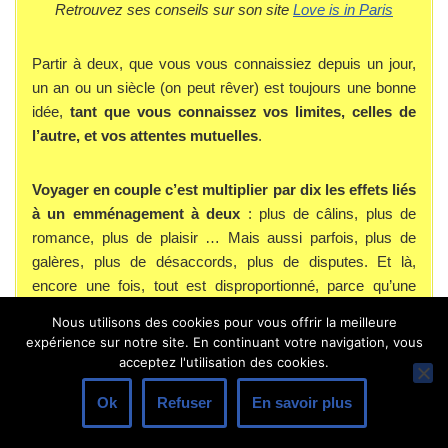
Retrouvez ses conseils sur son site
Love is in Paris
Partir à deux, que vous vous connaissiez depuis un jour,
un an ou un siècle (on peut rêver) est toujours une bonne
idée,
tant que vous connaissez vos limites, celles de
l’autre, et vos attentes mutuelles
.
Voyager en couple c’est multiplier par dix les effets liés
à un emménagement à deux
: plus de câlins, plus de
romance, plus de plaisir … Mais aussi parfois, plus de
galères, plus de désaccords, plus de disputes. Et là,
encore une fois, tout est disproportionné, parce qu’une
dispute dans votre ville c’est « facile », vous pouvez sans
Nous utilisons des cookies pour vous offrir la meilleure
risque claquer la porte ! Mais dans un pays étranger …
expérience sur notre site. En continuant votre navigation, vous
acceptez l'utilisation des cookies.
Bref, mon conseil : avant le départ, faite un pacte. Quelle
Ok
Refuser
En savoir plus
que soit la gravité de la dispute, du désaccord ou autre,
vous repartirez ensemble et ne vous laisserez pas