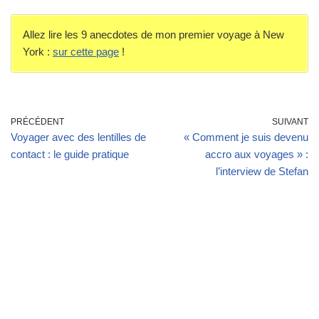
Allez lire les 9 anecdotes de mon premier voyage à New
York :
sur cette page
!
PRÉCÉDENT
SUIVANT
Voyager avec des lentilles de
« Comment je suis devenu
contact : le guide pratique
accro aux voyages » :
l’interview de Stefan