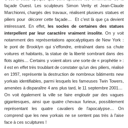
façade Ouest. Les sculpteurs Simon Verity et Jean-Claude
Marchionni, chargés des travaux, réalisent plusieurs statues et
piliers pour décorer cette façade… Et c’est là que ça devient
intéressant. En effet,
les socles de certaines des statues
interpellent par leur caractère vraiment insolite
. On y voit
notamment des représentations apocalyptiques de New York :
le pont de Brooklyn qui s’effondre, entraînant dans sa chute
voitures et habitants, la statue de la liberté sombrant dans des
flots agités… Certains y voient alors une sorte de « prophétie » :
il est en effet très troublant de constater qu’un des piliers, réalisé
en 1997, représente la destruction de nombreux bâtiments new
yorkais identifiables, parmi lesquels les fameuses Twin Towers,
amenées à disparaître 4 ans plus tard, le 11 septembre 2001…
On voit également la ville se faire engloutir par des vagues
gigantesques, ainsi que quatre chevaux furieux, possiblement
représentant les quatre cavaliers de l’apocalypse… On
comprend que les new yorkais ne se sentent pas très à l’aise
face à ces sculptures !