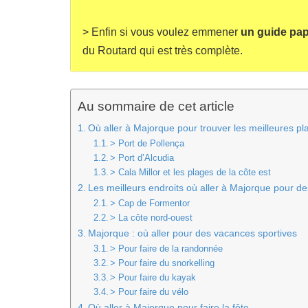
> Enfin si vous voulez emmener
un guide pap
du Routard qui est très complète.
Au sommaire de cet article
Où aller à Majorque pour trouver les meilleures pl
> Port de Pollença
> Port d’Alcudia
> Cala Millor et les plages de la côte est
Les meilleurs endroits où aller à Majorque pour de
> Cap de Formentor
> La côte nord-ouest
Majorque : où aller pour des vacances sportives
> Pour faire de la randonnée
> Pour faire du snorkelling
> Pour faire du kayak
> Pour faire du vélo
Où aller à Majorque pour faire la fête