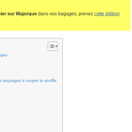
ier sur Majorque
dans vos bagages, prenez
cette édition
ages
s paysages à couper le souffle