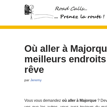
Aller
au
contenu
Où aller à Majorq
meilleurs endroit
rêve
par
Jeremy
Vous vous demandez
où aller à Majorque
? Deva
uns que les autres, vous avez toujours du ma