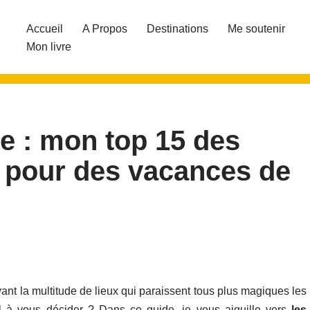
Accueil
A Propos
Destinations
Me soutenir
Mon livre
ue : mon top 15 des
s pour des vacances de
nt la multitude de lieux qui paraissent tous plus magiques les
l à vous décider ? Dans ce guide, je vous aiguille vers
les