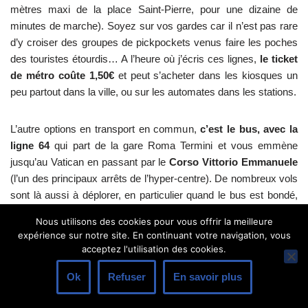
mètres maxi de la place Saint-Pierre, pour une dizaine de
minutes de marche). Soyez sur vos gardes car il n’est pas rare
d’y croiser des groupes de pickpockets venus faire les poches
des touristes étourdis… A l’heure où j’écris ces lignes,
le ticket
de métro coûte 1,50€
et peut s’acheter dans les kiosques un
peu partout dans la ville, ou sur les automates dans les stations.
L’autre options en transport en commun,
c’est le bus, avec la
ligne 64
qui part de la gare Roma Termini et vous emmène
jusqu’au Vatican en passant par le
Corso Vittorio Emmanuele
(l’un des principaux arrêts de l’hyper-centre). De nombreux vols
sont là aussi à déplorer, en particulier quand le bus est bondé,
donc soyez vigilants. Les tickets s’achètent soit en kiosque, soit
Nous utilisons des cookies pour vous offrir la meilleure
au conducteur (mais je prends les paris que cette option va
expérience sur notre site. En continuant votre navigation, vous
bientôt se terminer…).
acceptez l'utilisation des cookies.
Ok
Refuser
En savoir plus
> En taxi