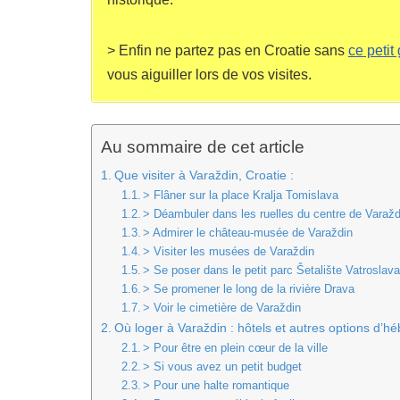
> Enfin ne partez pas en Croatie sans
ce petit
vous aiguiller lors de vos visites.
Au sommaire de cet article
Que visiter à Varaždin, Croatie :
> Flâner sur la place Kralja Tomislava
> Déambuler dans les ruelles du centre de Varažd
> Admirer le château-musée de Varaždin
> Visiter les musées de Varaždin
> Se poser dans le petit parc Šetalište Vatroslav
> Se promener le long de la rivière Drava
> Voir le cimetière de Varaždin
Où loger à Varaždin : hôtels et autres options d’
> Pour être en plein cœur de la ville
> Si vous avez un petit budget
> Pour une halte romantique