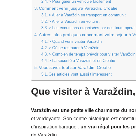
> Pour garer un véhicule facilement
Comment venir jusqu’à Varaždin, Croatie
> Aller à Varaždin en transport en commun :
> Aller à Varaždin en voiture :
> Les excursions organisées par des tours operat
Autres infos pratiques concernant votre séjour à V
> Quand venir visiter Varaždin
> Où se restaurer à Varaždin
> Combien de temps prévoir pour visiter Varaždin
> La sécurité à Varaždin et en Croatie
Vous savez tout sur Varaždin, Croatie
Ces articles vont aussi t’intéresser :
Que visiter à Varaždin,
Varaždin est une petite ville charmante du nor
et verdoyante. Son centre historique est const
d’inspiration baroque :
un vrai régal pour les 
de Varaždin.