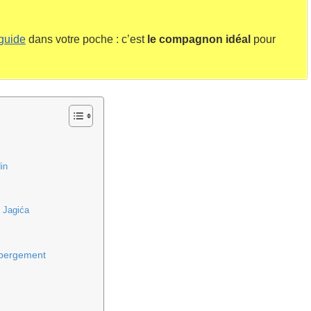
 guide
dans votre poche : c’est
le compagnon idéal
pour
in
a Jagića
hébergement