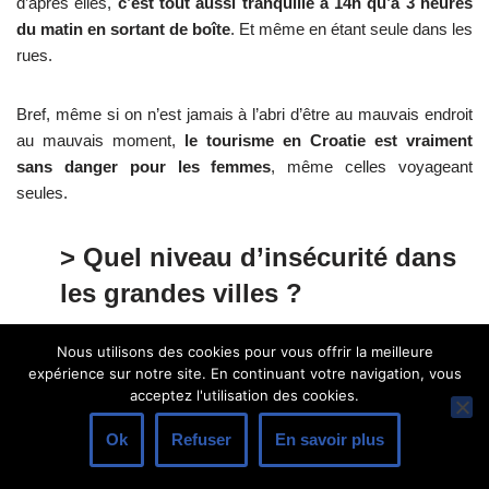
d’après elles,
c’est tout aussi tranquille à 14h qu’à 3 heures
du matin en sortant de boîte
. Et même en étant seule dans les
rues.
Bref, même si on n’est jamais à l’abri d’être au mauvais endroit
au mauvais moment,
le tourisme en Croatie est vraiment
sans danger pour les femmes
, même celles voyageant
seules.
> Quel niveau d’insécurité dans
les grandes villes ?
Nous utilisons des cookies pour vous offrir la meilleure
Zagreb, Split, Dubrovnik,
Zadar
et
Pula
, les plus grandes villes
expérience sur notre site. En continuant votre navigation, vous
du pays (enfin, « grandes » c’est très relatif), ne présentent
pas
acceptez l'utilisation des cookies.
de danger particulier
lié à l’insécurité. A taille de ville similaire
(Zagreb pourrait être comparée à Lyon par exemple, Split à
Ok
Refuser
En savoir plus
Rennes, etc), vous allez constater que
c’est le jour et la nuit
par rapport à la France
.