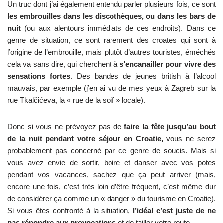
Un truc dont j’ai également entendu parler plusieurs fois, ce sont
les embrouilles dans les discothèques, ou dans les bars de
nuit
(ou aux alentours immédiats de ces endroits). Dans ce
genre de situation, ce sont rarement des croates qui sont à
l’origine de l’embrouille, mais plutôt d’autres touristes, éméchés
cela va sans dire, qui cherchent à
s’encanailler pour vivre des
sensations fortes
. Des bandes de jeunes british à l’alcool
mauvais, par exemple (j’en ai vu de mes yeux à Zagreb sur la
rue Tkalčićeva, la « rue de la soif » locale).
Donc si vous ne prévoyez pas de
faire la fête jusqu’au bout
de la nuit pendant votre séjour en Croatie,
vous ne serez
probablement pas concerné par ce genre de soucis. Mais si
vous avez envie de sortir, boire et danser avec vos potes
pendant vos vacances, sachez que ça peut arriver (mais,
encore une fois, c’est très loin d’être fréquent, c’est même dur
de considérer ça comme un « danger » du tourisme en Croatie).
Si vous êtes confronté à la situation,
l’idéal c’est juste de ne
pas répondre aux provocations
et de tailler votre route.