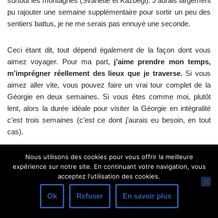
surtout les montagnes (Svanétie et Kazbegi). J’aurais largement
pu rajouter une semaine supplémentaire pour sortir un peu des
sentiers battus, je ne me serais pas ennuyé une seconde.
Ceci étant dit, tout dépend également de la façon dont vous
aimez voyager. Pour ma part,
j’aime prendre mon temps,
m’imprégner réellement des lieux que je traverse.
Si vous
aimez aller vite, vous pouvez faire un vrai tour complet de la
Géorgie en deux semaines. Si vous êtes comme moi, plutôt
lent, alors la durée idéale pour visiter la Géorgie en intégralité
c’est trois semaines (c’est ce dont j’aurais eu besoin, en tout
cas).
Nous utilisons des cookies pour vous offrir la meilleure
Voilà le bilan pour répondre à cette question sur
la durée idéale
expérience sur notre site. En continuant votre navigation, vous
d’un voyage en Géorgie
:
acceptez l'utilisation des cookies.
–
une semaine, c’est court mais jouable
à
Ok
Refuser
En savoir plus
condition de faire de gros sacrifices (une ville et un