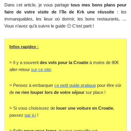
Dans cet article, je vous partage
tous mes bons plans pour
faire de votre visite de l’île de Krk une réussite
: les
immanquables, les lieux où dormir, les bons restaurants, …
Vous n’avez qu’à suivre le guide 🙂 C’est parti !
Infos rapides :
> Il y a souvent
des vols pour la Croatie
à moins de 80€
aller-retour
sur ce site
.
> Pensez à embarquer
ce petit guide pratique
pour être sûr
de
ne rien louper lors de votre séjour
sur place !
> Si vous choisissez de
louer une voiture en Croatie
,
passez
par ici
!
> Enfin
pour vous loger
, je vous conseille
cet