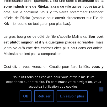
intéressante touristiquement. C’est une sorte d’
extension de la
zone industrielle de Rijeka
, la grande ville qui se trouve juste à
côté, sur le continent. Vous y trouverez notamment l’aéroport
officiel de Rijeka (pratique pour atterrir directement sur l’île de
Krk – je reparle de tout ça un peu plus bas).
Le gros bourg de ce côté de l’île s’appelle Malinska.
Son port
est plutôt mignon et il y a quelques plages agréables
, mais
je trouve qu’à côté des endroits cités plus haut dans cet article,
Malinska ne tient pas la comparaison.
Ceci dit, si vous venez en Croatie pour faire la fête,
vous y
trouverez la discothèque la plus réputée de l’île
: le Club
Nous utilisons des cookies pour vous offrir la meilleure
Boa.
expérience sur notre site. En continuant votre navigation, vous
acceptez l'utilisation des cookies.
> Stara Baška et ses environs
Ok
Refuser
En savoir plus
Alors, malheureusement je n’ai pas pu aller dans ce coin-là de