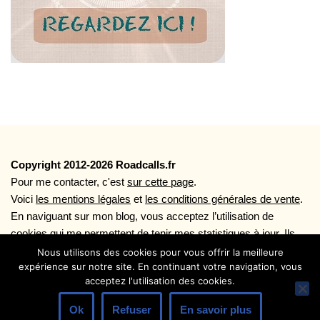
Copyright 2012-2026 Roadcalls.fr
Pour me contacter, c'est
sur cette page
.
Voici
les mentions légales
et
les conditions générales de vente
.
En naviguant sur mon blog, vous acceptez l’utilisation de
cookies qui me permettent de tenir mes statistiques à jour. Ils
vous permettent aussi une navigation plus rapide ainsi que
Nous utilisons des cookies pour vous offrir la meilleure
expérience sur notre site. En continuant votre navigation, vous
l'utilisation des boutons de partages sociaux. Plus d'infos sur
acceptez l'utilisation des cookies.
l'utilisation des cookies en lisant la page
Politique de
Confidentialité
.
Ok
Refuser
En savoir plus