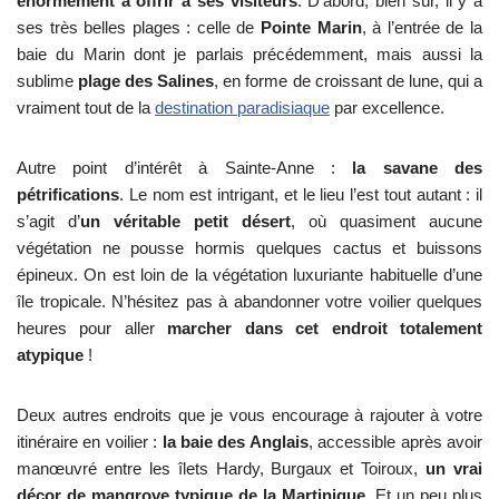
énormément à offrir à ses visiteurs
. D’abord, bien sûr, il y a
ses très belles plages : celle de
Pointe Marin
, à l’entrée de la
baie du Marin dont je parlais précédemment, mais aussi la
sublime
plage des Salines
, en forme de croissant de lune, qui a
vraiment tout de la
destination paradisiaque
par excellence.
Autre point d’intérêt à Sainte-Anne :
la savane des
pétrifications
. Le nom est intrigant, et le lieu l’est tout autant : il
s’agit d’
un véritable petit désert
, où quasiment aucune
végétation ne pousse hormis quelques cactus et buissons
épineux. On est loin de la végétation luxuriante habituelle d’une
île tropicale. N’hésitez pas à abandonner votre voilier quelques
heures pour aller
marcher dans cet endroit totalement
atypique
!
Deux autres endroits que je vous encourage à rajouter à votre
itinéraire en voilier :
la baie des Anglais
, accessible après avoir
manœuvré entre les îlets Hardy, Burgaux et Toiroux,
un vrai
décor de mangrove typique de la Martinique
. Et un peu plus