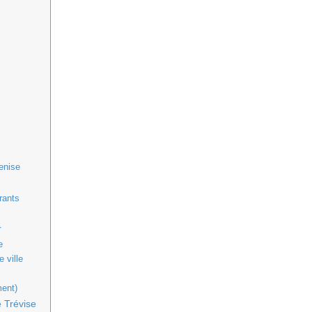
Venise
rants
r
e
 ville
ment)
e Trévise